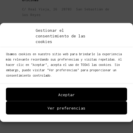
C/ Real Vieja, 26 28703 San Sebastián de
los Reyes
Teléfono
Gestionar el
consentimiento de las
661 442 617
cookies
Email
Usamos cookies en nuestro sitio web para brindarle la experiencia
más relevante recordando sus preferencias y visitas repetidas. Al
info@reysermantenimiento.com
hacer clic en "Aceptar", acepta el uso de TODAS las cookies. Sin
embargo, puede visitar "Ver preferencias" para proporcionar un
consentimiento controlado.
Aceptar
Ver preferencias